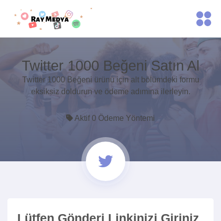
Twitter 1000 Beğeni Satın Al
Twitter 1000 Beğeni ürünü için alt bölümdeki formu
eksiksiz doldurun ve ödeme adımına ilerleyin.
Aktif 0 Ödeme Yöntemi
Lütfen Gönderi Linkinizi Giriniz