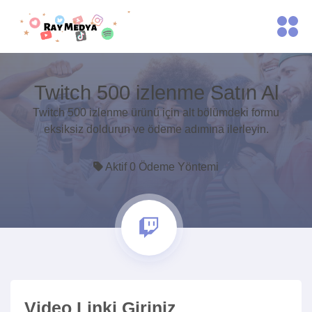
Twitch 500 izlenme Satın Al
Twitch 500 izlenme ürünü için alt bölümdeki formu
eksiksiz doldurun ve ödeme adımına ilerleyin.
Aktif 0 Ödeme Yöntemi
Video Linki Giriniz