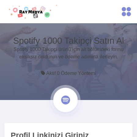
Spotify 1000 Takipçi Satın Al
Spotify 1000 Takipçi ürünü için alt bölümdeki formu
eksiksiz doldurun ve ödeme adımına ilerleyin.
Aktif 0 Ödeme Yöntemi
Profil Linkinizi Giriniz