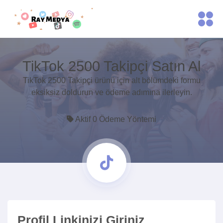
TikTok 2500 Takipçi Satın Al
TikTok 2500 Takipçi ürünü için alt bölümdeki formu
eksiksiz doldurun ve ödeme adımına ilerleyin.
Aktif 0 Ödeme Yöntemi
Profil Linkinizi Giriniz