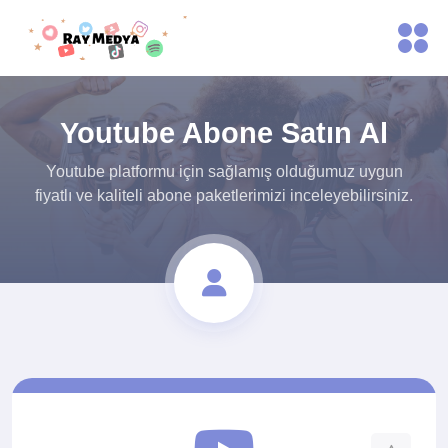
Youtube Abone Satın Al
Youtube platformu için sağlamış olduğumuz uygun
fiyatlı ve kaliteli abone paketlerimizi inceleyebilirsiniz.