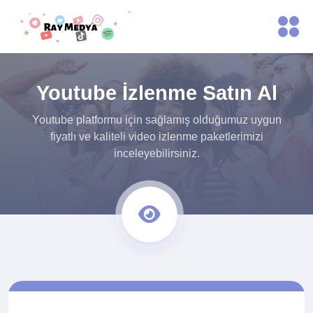
Youtube İzlenme Satın Al
Youtube platformu için sağlamış olduğumuz uygun
fiyatlı ve kaliteli video izlenme paketlerimizi
inceleyebilirsiniz.